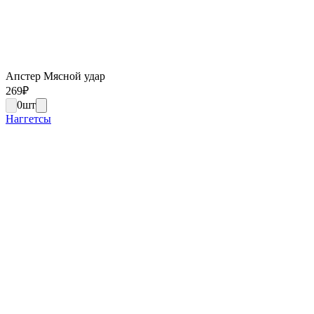
Апстер Мясной удар
269
₽
0
шт
Наггетсы