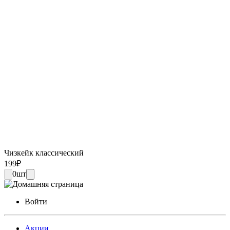
Чизкейк классический
199
₽
0
шт
Войти
Акции