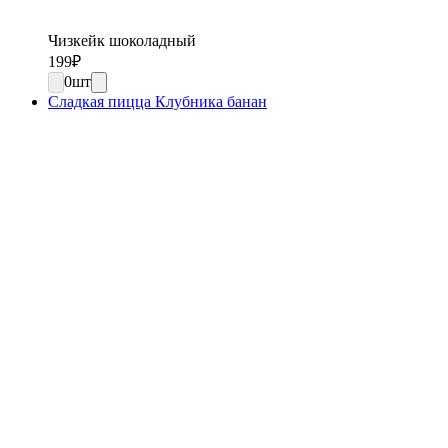
Чизкейк шоколадный
199
₽
0
шт
Сладкая пицца Клубника банан