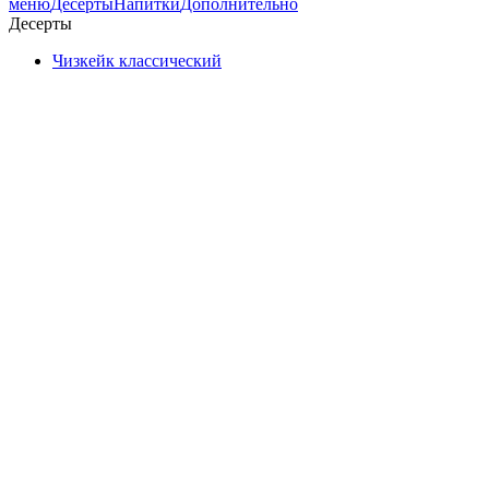
меню
Десерты
Напитки
Дополнительно
Десерты
Чизкейк классический