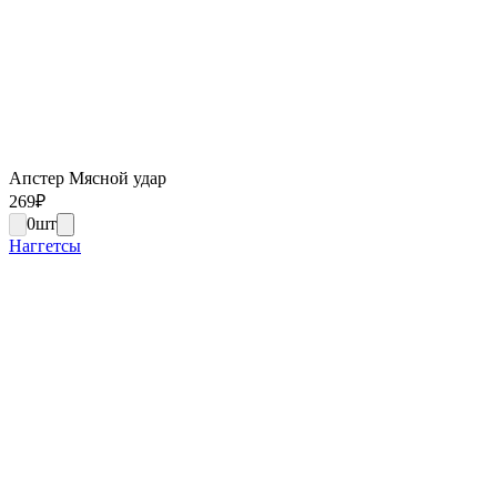
Апстер Мясной удар
269
₽
0
шт
Наггетсы