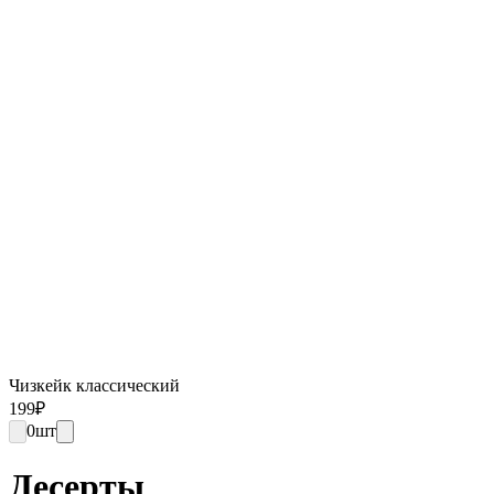
Чизкейк классический
199
₽
0
шт
Десерты