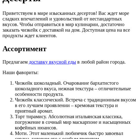
Приветствуем в мире изысканных десертов! Вас ждет море
сладких впечатлений и удовольствий от нестандартных
вкусов.
Чтобы отправиться в мир кулинарии, достаточно
заказать чизкейк с доставкой на дом
. Доступная цена на все
продукты ждет клиентов.
Ассортимент
Предлагаем
доставку вкусной еды
в любой район города.
Наши фавориты:
Чизкейк
шоколадный. Очарование бархатистого
шоколадного вкуса, нежная текстура – отличительные
особенности продукта.
Чизкейк классический. Встреча с традиционным вкусом
в его лучшем проявлении – кремовая текстура и
приятный аромат.
Торт
тирамису.
Абсолютная итальянская классика,
погружение в сочный мир маскарпоне и насыщенных
кофейных нюансов.
Моти. Этот маленький любимчик быстро завоевал
сердца, готовим его с особым трепетом.