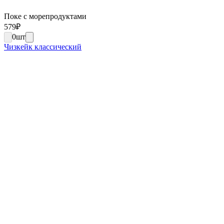
Поке с морепродуктами
579
₽
0
шт
Чизкейк классический