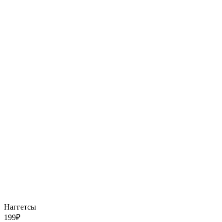
Наггетсы
199
₽