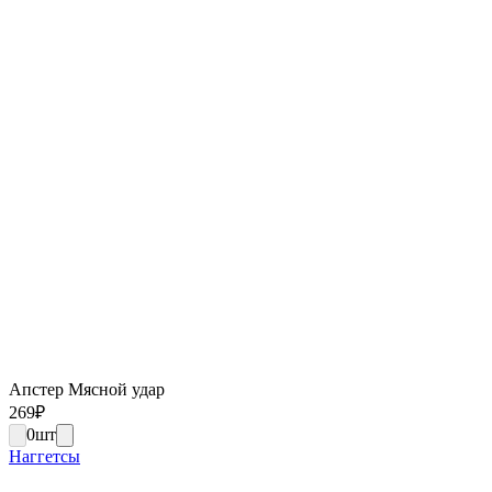
Апстер Мясной удар
269
₽
0
шт
Наггетсы