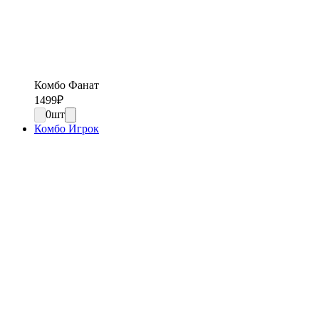
Комбо Фанат
1499
₽
0
шт
Комбо Игрок