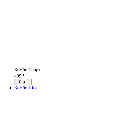
Комбо Старт
499
₽
0
шт
Комбо Шеф