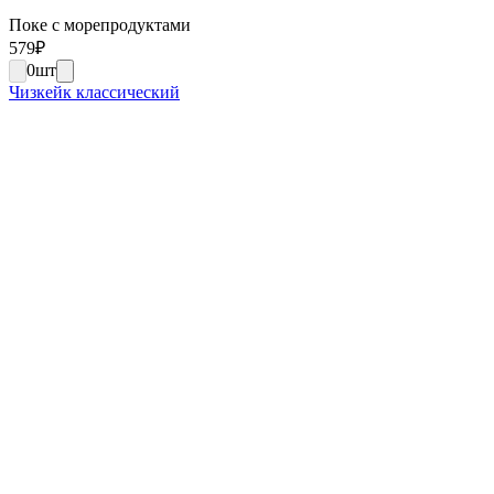
Поке с морепродуктами
579
₽
0
шт
Чизкейк классический