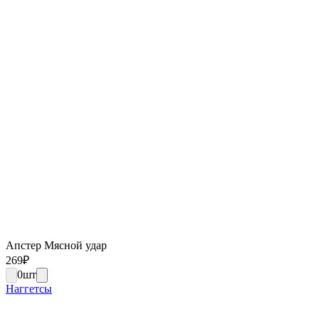
Апстер Мясной удар
269
₽
0
шт
Наггетсы