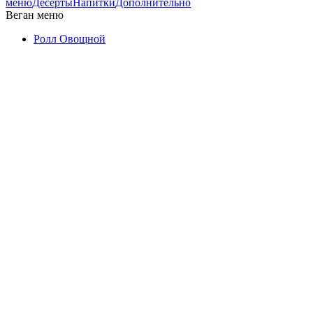
меню
Десерты
Напитки
Дополнительно
Веган меню
Ролл Овощной