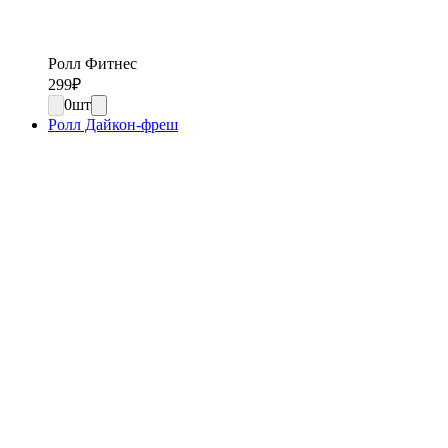
Ролл Фитнес
299
₽
0
шт
Ролл Дайкон-фреш