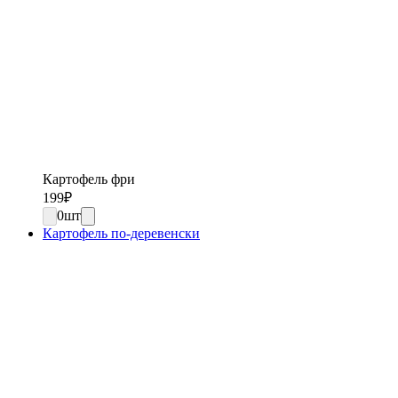
Картофель фри
199
₽
0
шт
Картофель по-деревенски