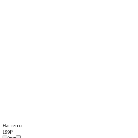
Наггетсы
199
₽