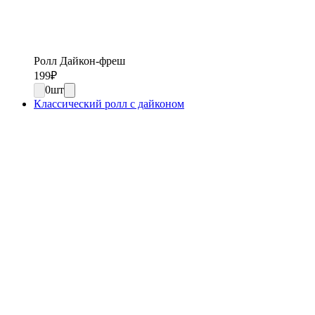
Ролл Дайкон-фреш
199
₽
0
шт
Классический ролл с дайконом