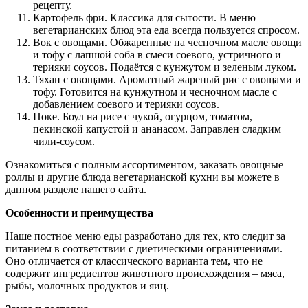
рецепту.
Картофель фри. Классика для сытости. В
меню
вегетарианских блюд
эта еда всегда пользуется спросом.
Вок с овощами. Обжаренные на чесночном масле овощи
и тофу с лапшой соба в смеси соевого, устричного и
терияки соусов. Подаётся с кунжутом и зеленым луком.
Тяхан с овощами. Ароматный жареный рис с овощами и
тофу. Готовится на кунжутном и чесночном масле с
добавлением соевого и терияки соусов.
Поке
. Боул на рисе с чукой, огурцом, томатом,
пекинской капустой и ананасом. Заправлен сладким
чили-соусом.
Ознакомиться с полным ассортиментом, заказать овощные
роллы и другие блюда вегетарианской кухни вы можете в
данном разделе нашего сайта.
Особенности и преимущества
Наше
постное меню еды
разработано для тех, кто следит за
питанием в соответствии с диетическими ограничениями.
Оно отличается от классического варианта тем, что не
содержит ингредиентов животного происхождения – мяса,
рыбы, молочных продуктов и яиц.