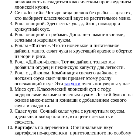
возможность насладиться классическим произведением
японской кухни.
Сет «Легкий». Четыре вида роллов без рыбы — для тех,
кто выбирает классический вкус из растительное меню.
Ролл овощной. Здесь есть чука, дайкон, помидор и
кунжутный соус.
Ролл овощной с грибами. Дополнен шампиньонами,
зеленым и жареным луком.
Роллы «Фитнес». Что-то новенькое и питательное —
дайкон, манго, салат чука и хрустящий арахис в обертке
из нори и риса.
Ролл «Дайкон-фреш». Тот же дайкон, только мы
добавили огурец и пекинскую капусту для легкости.
Ролл с дайконом. Комбинация свежего дайкона с
нотками соуса свит-чили придает этому роллу
освежающий вкус. Эти
закуски
очень популярны у нас.
Мисо суп. Классический японский суп с тофу,
водорослями вакаме и зеленым луком. Легкий бульон на
основе мисо-пасты и хондаши с добавлением соевого
соуса и сладости.
Салат чука. Сочный салат чука с кунжутным соусом,
идеальный выбор для тех, кто ценит легкость и
свежесть.
Картофель по-деревенски. Оригинальный вкус
картофеля по-деревенски, приготовленного по особому