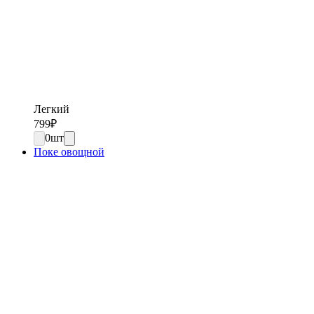
Легкий
799
₽
0
шт
Поке овощной