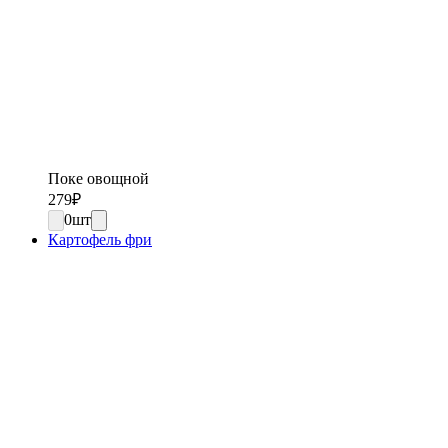
Поке овощной
279
₽
0
шт
Картофель фри