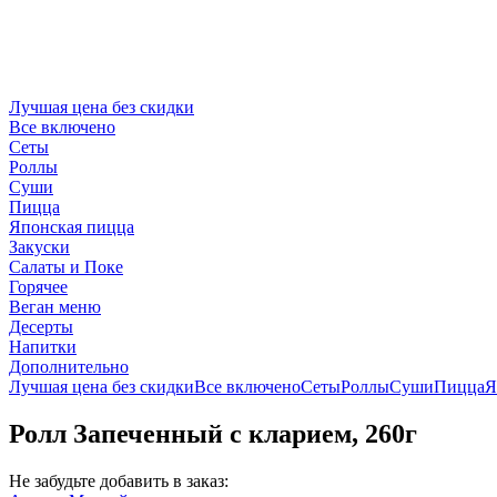
Лучшая цена без скидки
Все включено
Сеты
Роллы
Суши
Пицца
Японская пицца
Закуски
Салаты и Поке
Горячее
Веган меню
Десерты
Напитки
Дополнительно
Лучшая цена без скидки
Все включено
Сеты
Роллы
Суши
Пицца
Я
Ролл Запеченный с кларием, 260г
Не забудьте добавить в заказ: