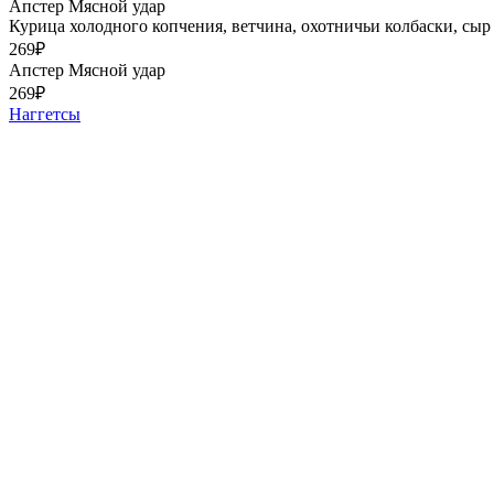
Апстер Мясной удар
Курица холодного копчения, ветчина, охотничьи колбаски, сыр 
269
₽
Апстер Мясной удар
269
₽
Наггетсы