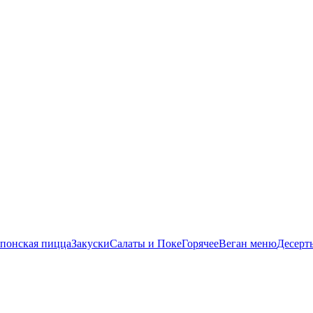
понская пицца
Закуски
Салаты и Поке
Горячее
Веган меню
Десерт