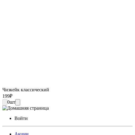
Чизкейк классический
199
₽
0
шт
Войти
Акции