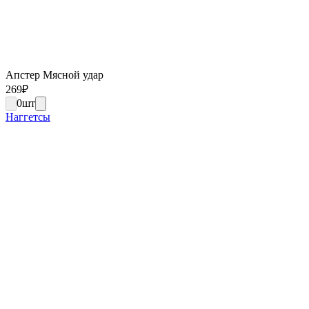
Апстер Мясной удар
269
₽
0
шт
Наггетсы