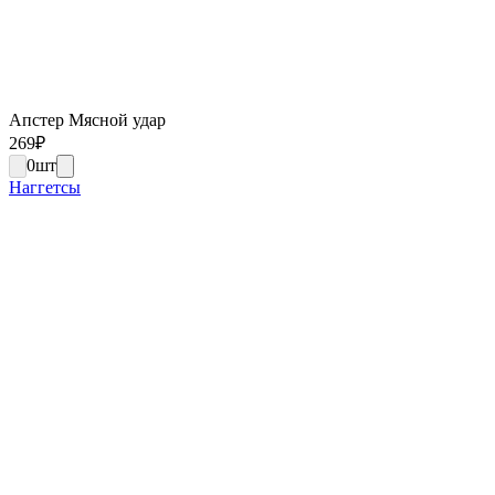
Апстер Мясной удар
269
₽
0
шт
Наггетсы