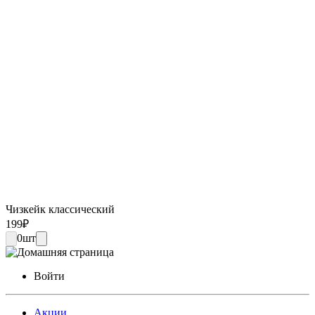
Чизкейк классический
199
₽
0
шт
Войти
Акции