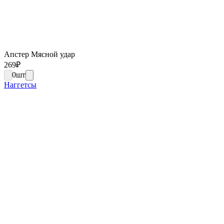
Апстер Мясной удар
269
₽
0
шт
Наггетсы