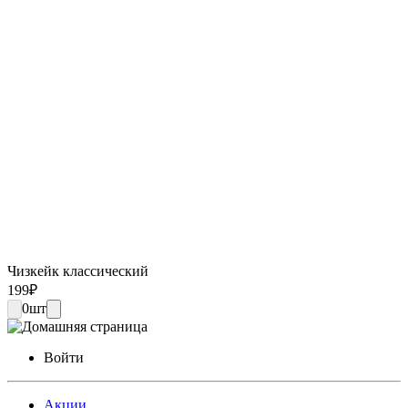
Чизкейк классический
199
₽
0
шт
Войти
Акции