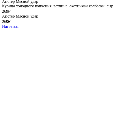
Апстер Мясной удар
Курица холодного копчения, ветчина, охотничьи колбаски, сыр 
269
₽
Апстер Мясной удар
269
₽
Наггетсы