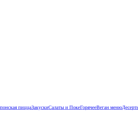
понская пицца
Закуски
Салаты и Поке
Горячее
Веган меню
Десерт