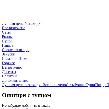
Лучшая цена без скидки
Все включено
Сеты
Роллы
Суши
Пицца
Японская пицца
Закуски
Салаты и Поке
Горячее
Веган меню
Десерты
Напитки
Дополнительно
Лучшая цена без скидки
Все включено
Сеты
Роллы
Суши
Пицца
Я
Онигири с тунцом
Не забудьте добавить в заказ: