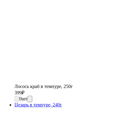
Лосось краб в темпуре, 250г
399
₽
0
шт
Цезарь в темпуре, 240г