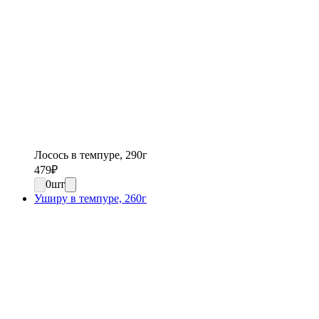
Лосось в темпуре, 290г
479
₽
0
шт
Уширу в темпуре, 260г