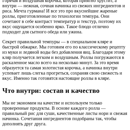
Горячая и воздушная корочка, которая приятно хрустит, а
внутри — нежная, сочная начинка из свежих ингредиентов и
риса. Мечта гурмана! И все это про вкуснейшие жареные
роллы, приготовленные по технологии темпура. Они
сочетают в себе контраст температур и текстур, поэтому их
вкус ощущается особенно ярко. Такое блюдо отлично
подходит для сытного обеда или ужина.
Секрет правильной темпуры — в специальном кляре и
быстрой обжарке. Мы готовим его по классическому рецепту
из муки и ледяной воды без добавления яиц. Благодаря этому
кляр получается легким и воздушным. Роллы погружаются в
раскаленное масло всего на несколько минут. За это время
образуется та самая золотистая корочка, а начинка внутри
успевает лишь слегка прогреться, сохраняя свою свежесть и
вкус. Именно так готовятся настоящие
роллы в кляре.
Что внутри: состав и качество
Мы не экономим на качестве и используем только
проверенные продукты. В основе каждого ролла —
правильный рис для суши, качественные листы нори и свежая
начинка. Сочетания ингредиентов подобраны так, чтобы
дополнять друг друга.