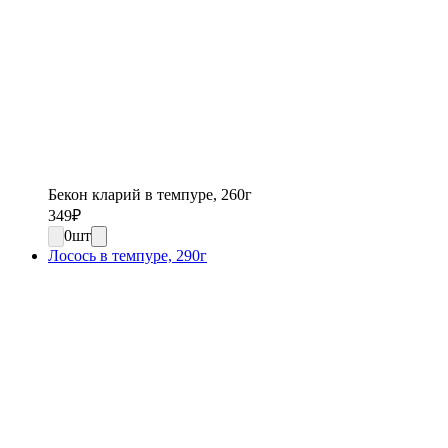
Бекон кларий в темпуре, 260г
349
₽
0
шт
Лосось в темпуре, 290г