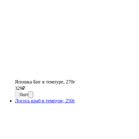
Япошка Биг в темпуре, 270г
329
₽
0
шт
Лосось краб в темпуре, 250г