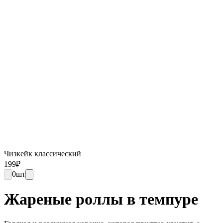
Чизкейк классический
199
₽
0
шт
Жареные роллы в темпуре