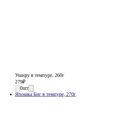
Уширу в темпуре, 260г
279
₽
0
шт
Япошка Биг в темпуре, 270г