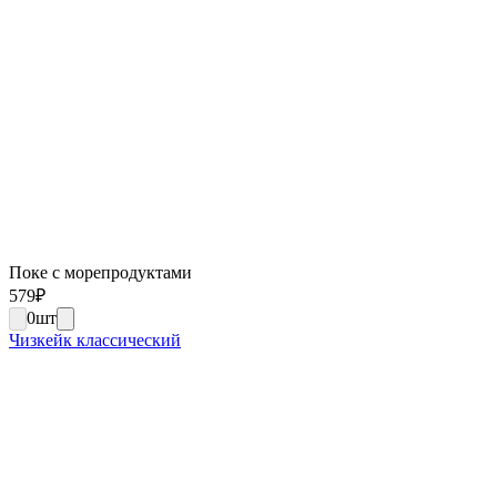
Поке с морепродуктами
579
₽
0
шт
Чизкейк классический