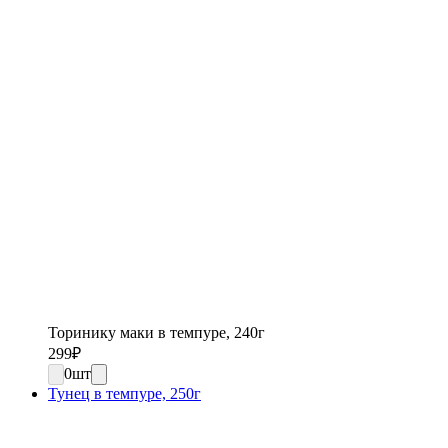
Торинику маки в темпуре, 240г
299
₽
0
шт
Тунец в темпуре, 250г