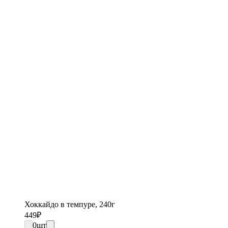
Хоккайдо в темпуре, 240г
449
₽
0
шт