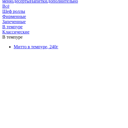
меню
Десерты
Напитки
Дополнительно
Всё
Шеф роллы
Фирменные
Запеченные
В темпуре
Классические
В темпуре
Митто в темпуре, 240г