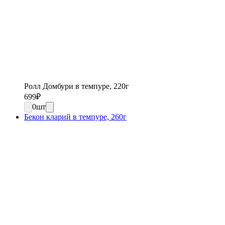
Ролл Домбури в темпуре, 220г
699
₽
0
шт
Бекон кларий в темпуре, 260г