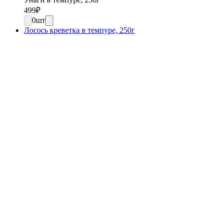
499
₽
0
шт
Лосось креветка в темпуре, 250г