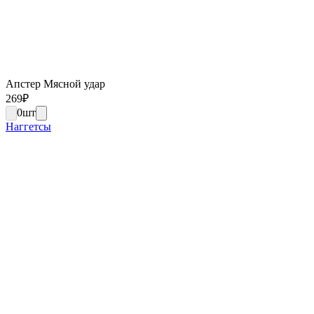
Апстер Мясной удар
269
₽
0
шт
Наггетсы